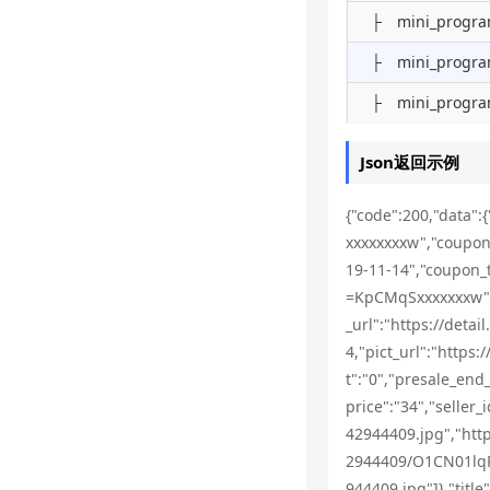
├ mini_progra
├ mini_progra
├ mini_program
Json返回示例
{"code":200,"data"
xxxxxxxxw","coupo
19-11-14","coupon_t
=KpCMqSxxxxxxxw",
_url":"https://det
4,"pict_url":"http
t":"0","presale_end
price":"34","selle
42944409.jpg","htt
2944409/O1CN01lqP
944409.jpg"]},"