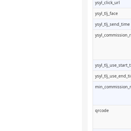
ysyl_click_url
ysyl_tlj_face
ysyl_tlj_send_time
ysyl_commission_r
ysyl_tlj_use_start_
ysyl_tlj_use_end_t
min_commission_r
qrcode