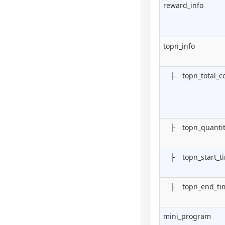
reward_info
topn_info
├ topn_total_c
├ topn_quantit
├ topn_start_t
├ topn_end_ti
mini_program