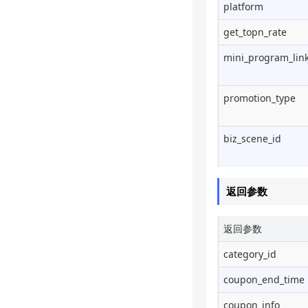
platform
get_topn_rate
mini_program_lin
promotion_type
biz_scene_id
返回参数
返回参数
category_id
coupon_end_time
coupon_info