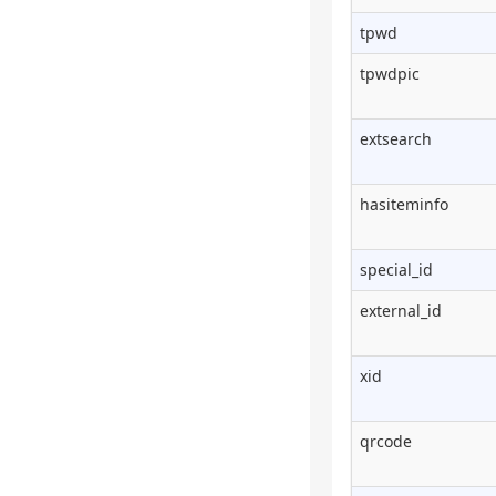
tpwd
tpwdpic
extsearch
hasiteminfo
special_id
external_id
xid
qrcode