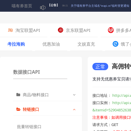
喵有券首页
【公告】
关于喵有券平台主域名“ecapi.cn”临时变更通知
06-21
关于下架“淘宝联盟简版商品查询接口”的通知
06-10
淘宝联盟API
京东联盟API
拼多多A
🎉五一狂欢 积分翻5倍！喵~快来囤积分啦！🎉
04-30
考拉海购
优惠加油
文娱直充
饿了
关于喵有券平台积分【喵爪】正式启用的公告
04-17
高佣转链
正常
数据接口API
关于喵有券平台启用微信登录通知
02-17
支持无优惠券宝贝请
商品/物料接口
关于部分喵有券短信通知可能受运营商政策影
07-12
接口地址：
http://ap
接口实例：
http://a
转链接口
&itemid=5290485263
获取推荐商品列表
注意事项：如调用接口
请求方式：GET
获取精选商品列表
批量转链接口