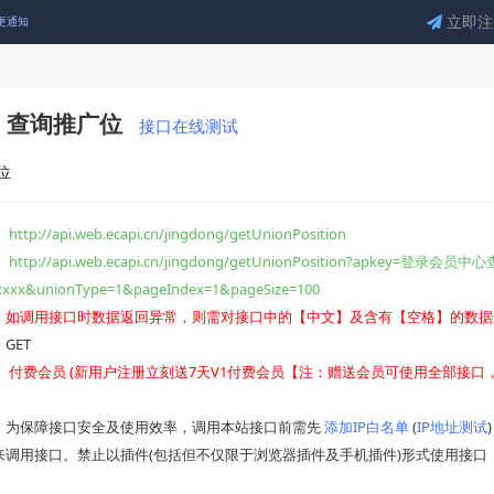
立即注
变更通知
的通知
查询推广位
接口在线测试
啦！🎉
位
的公告
：
http://api.web.ecapi.cn/jingdong/getUnionPosition
：
http://api.web.ecapi.cn/jingdong/getUnionPosition?apkey=登录会员中
xxxx&unionType=1&pageIndex=1&pageSize=100
：如调用接口时数据返回异常，则需对接口中的【中文】及含有【空格】的数据进行U
GET
政策影响的公告
：
付费会员 (新用户注册立刻送7天V1付费会员【注：赠送会员可使用全部接
：为保障接口安全及使用效率，调用本站接口前需先
添加IP白名单
(
IP地址测试
来调用接口。禁止以插件(包括但不仅限于浏览器插件及手机插件)形式使用接