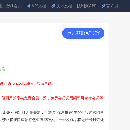
册,抢V1会员
API文档
技术文档
快利淘APP
官方群
点击获取APKEY
心查看
rlencode编码，然后再试。
口，但调用频率与免费会员一致，免费会员调用频率可参考会员等
)，若IP不固定且无服务器，可通过“优惠推荐”中的链接购买阿里
口，禁止将接口重新打包销售或转卖，一经发现，将做帐号封禁处