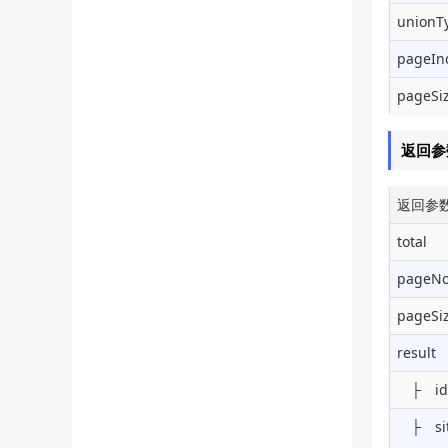
unionT
pageIn
pageSi
返回参
返回参
total
pageN
pageSi
result
├ id
├ sit