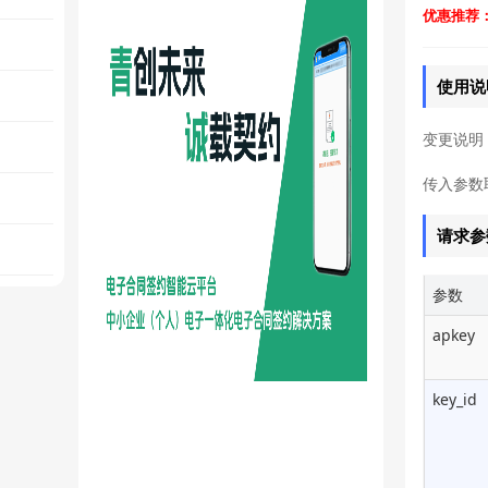
优惠推荐：
【电影票】根据城市id查询影
片
使用说
【电影票】根据影片id查询影
变更说明
片
传入参数取
【电影票】根据城市分页查
询影片
请求参
肯德基/电影票备用金余额查
参数
询
apkey
key_id