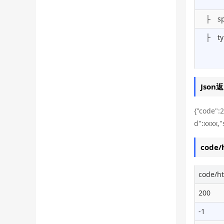
├ sp
├ ty
Json
{"code":2
d":xxxx,
code/
code/ht
200
-1