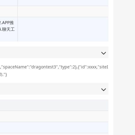
.APP推
4.聊天工
x,"spaceName":"dragontest3","type":2},{"id":xxxx,"siteI
功."}