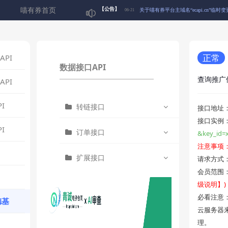
喵有券首页
【公告】
关于喵有券平台主域名“ecapi.cn”临时
06-21
关于下架“淘宝联盟简版商品查询接口”
06-10
正常
PI
数据接口API
🎉五一狂欢 积分翻5倍！喵~快来囤积分
04-30
查询推广
PI
关于喵有券平台积分【喵爪】正式启用
04-17
I
转链接口
接口地址
接口实例
I
订单接口
&key_id=
关于喵有券平台启用微信登录通知
02-17
电影票H5地址获取
注意事项
扩展接口
请求方式：
肯德基H5地址获取
(电影票)查询订单列表
关于部分喵有券短信通知可能受运营商
07-12
会员范围
级说明】)
(肯德基)查询订单列表
小程序内支付调用
必看注意
德基
云服务器
根据订单号查询订单信息
【电影票】查询中国大陆所
理。
有城市