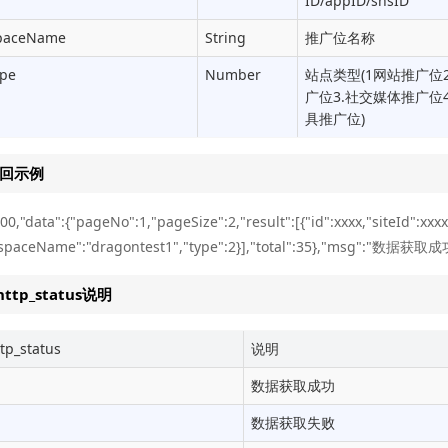
ID/appID/snsID
aceName
String
推广位名称
pe
Number
站点类型(1网站推广位2
广位3.社交媒体推广位
具推广位)
返回示例
00,"data":{"pageNo":1,"pageSize":2,"result":[{"id":xxxx,"siteId":xxx
"spaceName":"dragontest1","type":2}],"total":35},"msg":"数据获取成
http_status说明
tp_status
说明
数据获取成功
数据获取失败