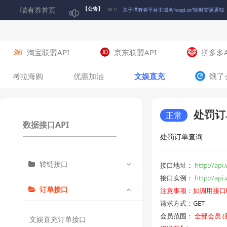
喵有券首页
【公告】
关于喵有券平台主域名“ecapi.cn”临时变更通知
06-21
关于下架“淘宝联盟简版商品查询接口”的通知
06-10
淘宝联盟API
京东联盟API
拼多多A
🎉五一狂欢 积分翻5倍！喵~快来囤积分啦！🎉
04-30
考拉海购
优惠加油
文娱直充
饿了
关于喵有券平台积分【喵爪】正式启用的公告
04-17
处罚订
正常
数据接口API
关于喵有券平台启用微信登录通知
02-17
处罚订单查询
转链接口
关于部分喵有券短信通知可能受运营商政策影
07-12
接口地址：
http://api
接口实例：
http://a
订单接口
注意事项：如调用接口
文娱直充H5转链
请求方式：GET
会员范围：
全部会员 
文娱直充订单接口