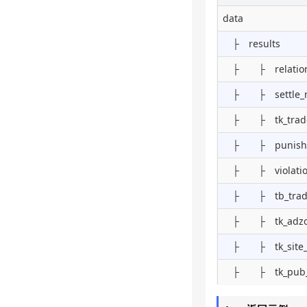
data
├ results
├ ├ relation
├ ├ settle_m
├ ├ tk_trade_
├ ├ punish_s
├ ├ violation
├ ├ tb_trade
├ ├ tk_adzon
├ ├ tk_site_
├ ├ tk_pub_