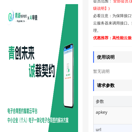
会员范围：
全部会员 
级说明】)
(肯德基)查询订单列表
小程序内支付调用
必看注意：为保障接口
云服务器来调用接口。
根据订单号查询订单信息
【电影票】查询中国大陆所
理。
有城市
优惠推荐：高性能云服务
【电影票】根据城市id查询影
片
使用说明
【电影票】根据影片id查询影
暂无说明
片
请求参数
【电影票】根据城市分页查
询影片
参数
肯德基/电影票备用金余额查
apkey
询
url