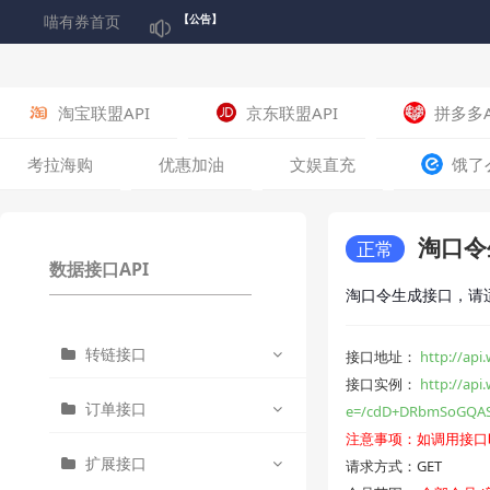
喵有券首页
【公告】
🎉五一狂欢 积分翻5倍！喵~快来囤积分啦！🎉
04-30
关于喵有券平台积分【喵爪】正式启用的公告
04-17
淘宝联盟API
京东联盟API
拼多多A
关于喵有券平台启用微信登录通知
02-17
考拉海购
优惠加油
文娱直充
饿了
关于部分喵有券短信通知可能受运营商政策影
07-12
淘口令
正常
数据接口API
关于喵有券平台主域名“ecapi.cn”临时变更通知
06-21
淘口令生成接口，请
转链接口
关于下架“淘宝联盟简版商品查询接口”的通知
06-10
接口地址：
http://api
接口实例：
http://ap
订单接口
e=/cdD+DRbmSoGQ
电影票H5地址获取
注意事项：如调用接口
扩展接口
请求方式：GET
肯德基H5地址获取
(电影票)查询订单列表