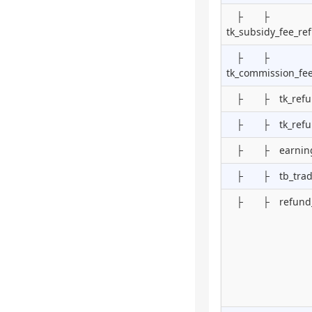
├ ├
tk_subsidy_fee_r
├ ├
tk_commission_fe
├ ├ tk_refund
├ ├ tk_refun
├ ├ earning
├ ├ tb_trade_
├ ├ refund_s