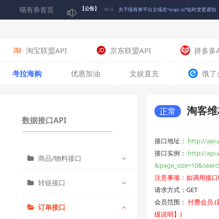
喵有券首页
【公告】
关于喵有券平台主域名“ecapi.cn”临时变更通知
06-21
关于下架“淘宝联盟简版商品查询接口”的通知
06-10
淘宝联盟API
京东联盟API
拼多多A
🎉五一狂欢 积分翻5倍！喵~快来囤积分啦！🎉
04-30
考拉海购
优惠加油
文娱直充
饿了
关于喵有券平台积分【喵爪】正式启用的公告
04-17
淘客维
正常
数据接口API
关于喵有券平台启用微信登录通知
02-17
接口地址：
http://api
接口实例：
http://a
商品/物料接口
关于部分喵有券短信通知可能受运营商政策影
07-12
&page_size=10&searc
注意事项：如调用接口
转链接口
获取推荐商品列表
请求方式：GET
会员范围：
付费会员 
订单接口
获取精选商品列表
批量转链接口
级说明】)