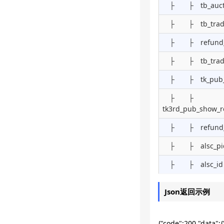
├ ├ tb_auctio
├ ├ tb_trade
├ ├ refund_
├ ├ tb_trade_f
├ ├ tk_pub_sh
├ ├
tk3rd_pub_show_r
├ ├ refund_
├ ├ alsc_pi
├ ├ alsc_id
Json返回示例
{"code":200,"data":{